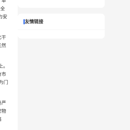
、单
、全
为安
友情链接
化干
天然
上。
食市
为门
卷严
宠物
痛