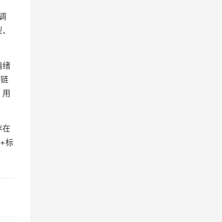
调
型、
情绪
全链
、用
存在
+标