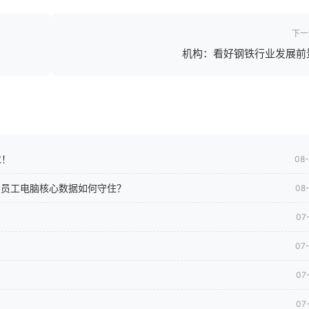
下一
机构：看好钢铁行业发展前
求！
08
司员工电脑核心数据如何守住？
08
07
07
07
07