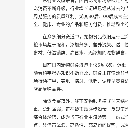
从行业大盘来看，国内宠物市场规模连年
宠消费不断升级，行业增长逻辑已经从过去的“
周期服务的质量红利。尤其90后、00后成为
全、健康、专业的产品和服务付费，推动整个
在众多细分赛道中，宠物食品依旧是行业
粮市场趋于饱和，添加剂多、营养流失、适口
食材、低温锁鲜、高含水、无添加的宠物鲜食
目前国内宠物鲜食渗透率仅5%-8%，远
随着科学喂养知识不断普及，鲜食正在快速替
场持续扩容，美毛、洁牙、低脂、调理型零食逐
店高复购品类。
除饮食赛道外，线下宠物服务模式迎来结
重、盈利薄弱，正在被市场逐步淘汰。反观集
综合体验馆，成为当下行业主流趋势。一站式
点，凭借高体验、高粘性、高复购的优势，成