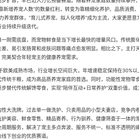
稳步扩容，早已迈入万亿预备赛道。随着养宠家庭数量持续攀升
靠新增养宠人数”的数量红利，转变为靠精细化养护、品质消费
主力养宠群体，“育儿式养宠、拟人化喂养”成为主流，大家更愿意
行业持续升级迭代。
第一刚需底盘，而宠物鲜食是当下增长最快的增量风口。传统膨
性差、易引发肠胃和皮肤问题等痛点愈发明显。相比之下，主打
，完美契合年轻宠主的健康养宠需求。
低于欧美成熟市场，行业增长空间巨大，年增速稳定保持在30%以
代传统干粮，成为高品质养宠家庭的首选。同时，功能性宠物零
步替代传统解馋零食，实现“陪伴互动+日常养护”双重价值，成
构性大洗牌。过去单一做洗护、只卖用品的小型夫妻店，竞争内
洗护美容、鲜食零售、精品寄养、行为驯养、健康筛查于一体的
全周期服务，解决了宠主多点奔波、服务不统一、标准不透明的
为线下创业的优质赛道。