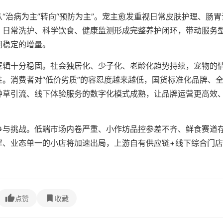
“治病为主”转向“预防为主”。宠主愈发重视日常皮肤护理、肠胃
。日常洗护、科学饮食、健康监测形成完整养护闭环，带动服务
期稳定的增量。
逻辑十分稳固。社会独居化、少子化、老龄化趋势持续，宠物的
。消费者对“低价劣质”的容忍度越来越低，国货标准化品牌、
种草引流、线下体验服务的数字化模式成熟，让品牌运营更高效
争与挑战。低端市场内卷严重、小作坊品控参差不齐、鲜食赛道
撑、业态单一的小店将加速出局，上游自有供应链+线下综合门店
。
点赞
收藏