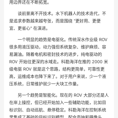
用边界还在不断拓宽。
谈前景离不开技术。水下机器人的技术迭代，不
是追求参数越来越夸张，而是围绕 "更好用、更便
宜、更省心" 在演进。
一个明显的趋势是电驱化。传统深水作业级 ROV
很多用液压驱动，动力强但系统复杂、维护麻烦、容
易漏油。随着电机和密封技术的进步，纯电驱动的
ROV 开始往更深的水域走。科勘海洋在推的 2000 米
级电驱 ROV 就是这个思路，结构更简单，可靠性更
高，运维成本也降下来了。对于用户来说，少一个液
压系统，日常维护就少一大块工作量。
另一个趋势是智能化。现在的 ROV 大部分还是人
在岸上操控，但已经开始加入一些辅助功能，比如目
标识别、自动巡航、悬停稳定。科勘海洋在控制系统
里集成了基础的目标识别模型，配合声呐和摄像头，