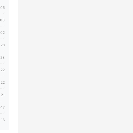
-05
-03
-02
-28
-23
-22
-22
-21
-17
-16