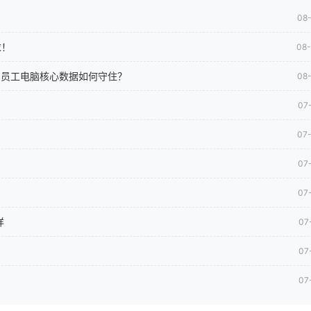
08
求！
08
司员工电脑核心数据如何守住？
08
07
07
07
07
样
07
07
07