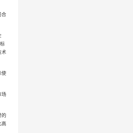
局合
企
业标
技术
际使
市场
誉的
比高