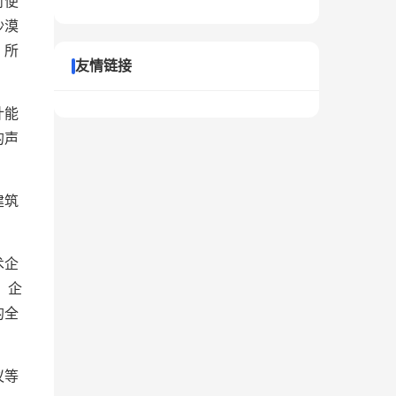
对便
沙漠
，所
友情链接
计能
的声
建筑
术企
，企
的全
议等