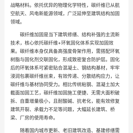
战略材料。依托优异的物理化学特性，碳纤维已从航
空航天、风电新能源领域，广泛延伸至建筑结构加固
领域。
碳纤维加固是当下建筑修缮、结构补强的主流新
技术，核心依托碳纤维+环氧固化体系实现加固效
果。碳纤维本身仅具备高强度骨架作用，需搭配环氧
树脂与固化剂交联固化，形成致密复合防护层。固化
后的环氧体系可紧密贴合混凝土、钢结构基材，牢牢
浸润包裹碳纤维丝束，有效传递、分散结构应力，让
碳纤维与基材协同受力。相比传统粘钢、混凝土加大
截面加固工艺，碳纤维加固施工便捷、无需大面积破
拆、自重增量极小，且耐酸碱、抗老化，能有效修复
建筑开裂、承载力不足等问题，大幅延长建筑、桥
梁、厂房的使用寿命。
随着国内城市更新、老旧建筑改造、基建修缮需