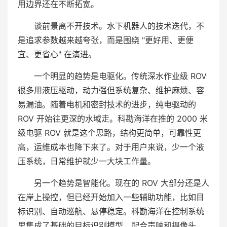
用边界还在不断拓宽。
谈前景离不开技术。水下机器人的技术迭代，不
是追求参数越来越夸张，而是围绕 "更好用、更便
宜、更省心" 在演进。
一个明显的趋势是电驱化。传统深水作业级 ROV
很多用液压驱动，动力强但系统复杂、维护麻烦、容
易漏油。随着电机和密封技术的进步，纯电驱动的
ROV 开始往更深的水域走。科勘海洋在推的 2000 米
级电驱 ROV 就是这个思路，结构更简单，可靠性更
高，运维成本也降下来了。对于用户来说，少一个液
压系统，日常维护就少一大块工作量。
另一个趋势是智能化。现在的 ROV 大部分还是人
在岸上操控，但已经开始加入一些辅助功能，比如目
标识别、自动巡航、悬停稳定。科勘海洋在控制系统
里集成了基础的目标识别模型，配合声呐和摄像头，