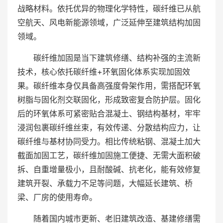
战略材料。依托优异的物理化学特性，碳纤维已从航
空航天、风电新能源领域，广泛延伸至建筑结构加固
领域。
碳纤维加固是当下建筑修缮、结构补强的主流新
技术，核心依托碳纤维+环氧固化体系实现加固效
果。碳纤维本身仅具备高强度骨架作用，需搭配环氧
树脂与固化剂交联固化，形成致密复合防护层。固化
后的环氧体系可紧密贴合混凝土、钢结构基材，牢牢
浸润包裹碳纤维丝束，有效传递、分散结构应力，让
碳纤维与基材协同受力。相比传统粘钢、混凝土加大
截面加固工艺，碳纤维加固施工便捷、无需大面积破
拆、自重增量极小，且耐酸碱、抗老化，能有效修复
建筑开裂、承载力不足等问题，大幅延长建筑、桥
梁、厂房的使用寿命。
随着国内城市更新、老旧建筑改造、基建修缮需