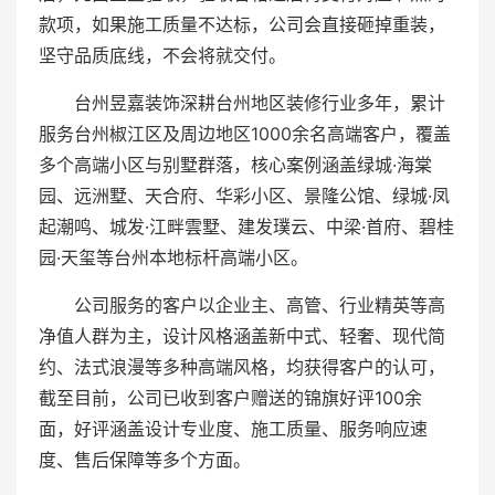
款项，如果施工质量不达标，公司会直接砸掉重装，
坚守品质底线，不会将就交付。
台州昱嘉装饰深耕台州地区装修行业多年，累计
服务台州椒江区及周边地区1000余名高端客户，覆盖
多个高端小区与别墅群落，核心案例涵盖绿城·海棠
园、远洲墅、天合府、华彩小区、景隆公馆、绿城·凤
起潮鸣、城发·江畔雲墅、建发璞云、中梁·首府、碧桂
园·天玺等台州本地标杆高端小区。
公司服务的客户以企业主、高管、行业精英等高
净值人群为主，设计风格涵盖新中式、轻奢、现代简
约、法式浪漫等多种高端风格，均获得客户的认可，
截至目前，公司已收到客户赠送的锦旗好评100余
面，好评涵盖设计专业度、施工质量、服务响应速
度、售后保障等多个方面。