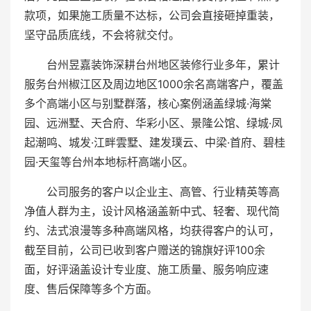
款项，如果施工质量不达标，公司会直接砸掉重装，
坚守品质底线，不会将就交付。
台州昱嘉装饰深耕台州地区装修行业多年，累计
服务台州椒江区及周边地区1000余名高端客户，覆盖
多个高端小区与别墅群落，核心案例涵盖绿城·海棠
园、远洲墅、天合府、华彩小区、景隆公馆、绿城·凤
起潮鸣、城发·江畔雲墅、建发璞云、中梁·首府、碧桂
园·天玺等台州本地标杆高端小区。
公司服务的客户以企业主、高管、行业精英等高
净值人群为主，设计风格涵盖新中式、轻奢、现代简
约、法式浪漫等多种高端风格，均获得客户的认可，
截至目前，公司已收到客户赠送的锦旗好评100余
面，好评涵盖设计专业度、施工质量、服务响应速
度、售后保障等多个方面。