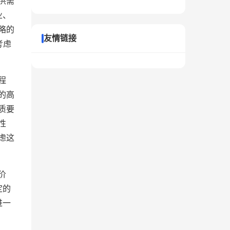
供需
业、
略的
友情链接
考虑
程
的高
质要
性
虑这
价
定的
进一