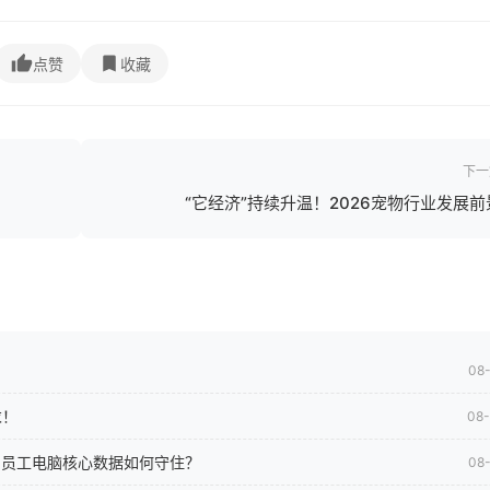
点赞
收藏
下一
“它经济”持续升温！2026宠物行业发展前
08
求！
08
司员工电脑核心数据如何守住？
08