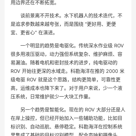
用边界还在不断拓宽。
谈前景离不开技术。水下机器人的技术迭代，不
是追求参数越来越夸张，而是围绕 "更好用、更便
宜、更省心" 在演进。
一个明显的趋势是电驱化。传统深水作业级 ROV
很多用液压驱动，动力强但系统复杂、维护麻烦、容
易漏油。随着电机和密封技术的进步，纯电驱动的
ROV 开始往更深的水域走。科勘海洋在推的 2000 米
级电驱 ROV 就是这个思路，结构更简单，可靠性更
高，运维成本也降下来了。对于用户来说，少一个液
压系统，日常维护就少一大块工作量。
另一个趋势是智能化。现在的 ROV 大部分还是人
在岸上操控，但已经开始加入一些辅助功能，比如目
标识别、自动巡航、悬停稳定。科勘海洋在控制系统
里集成了基础的目标识别模型，配合声呐和摄像头，