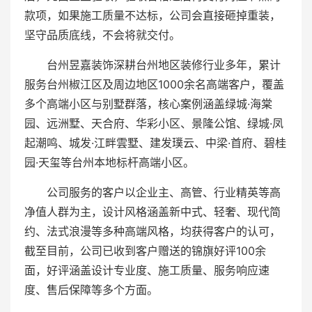
款项，如果施工质量不达标，公司会直接砸掉重装，
坚守品质底线，不会将就交付。
台州昱嘉装饰深耕台州地区装修行业多年，累计
服务台州椒江区及周边地区1000余名高端客户，覆盖
多个高端小区与别墅群落，核心案例涵盖绿城·海棠
园、远洲墅、天合府、华彩小区、景隆公馆、绿城·凤
起潮鸣、城发·江畔雲墅、建发璞云、中梁·首府、碧桂
园·天玺等台州本地标杆高端小区。
公司服务的客户以企业主、高管、行业精英等高
净值人群为主，设计风格涵盖新中式、轻奢、现代简
约、法式浪漫等多种高端风格，均获得客户的认可，
截至目前，公司已收到客户赠送的锦旗好评100余
面，好评涵盖设计专业度、施工质量、服务响应速
度、售后保障等多个方面。