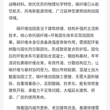
战略材料。依托优异的物理化学特性，碳纤维已从航
空航天、风电新能源领域，广泛延伸至建筑结构加固
领域。
碳纤维加固是当下建筑修缮、结构补强的主流新
技术，核心依托碳纤维+环氧固化体系实现加固效
果。碳纤维本身仅具备高强度骨架作用，需搭配环氧
树脂与固化剂交联固化，形成致密复合防护层。固化
后的环氧体系可紧密贴合混凝土、钢结构基材，牢牢
浸润包裹碳纤维丝束，有效传递、分散结构应力，让
碳纤维与基材协同受力。相比传统粘钢、混凝土加大
截面加固工艺，碳纤维加固施工便捷、无需大面积破
拆、自重增量极小，且耐酸碱、抗老化，能有效修复
建筑开裂、承载力不足等问题，大幅延长建筑、桥
梁、厂房的使用寿命。
随着国内城市更新、老旧建筑改造、基建修缮需