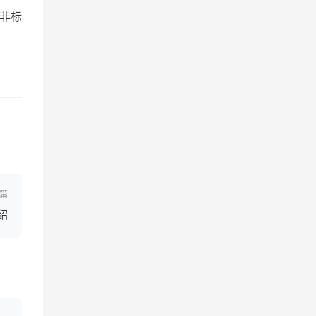
非标
篇
绍