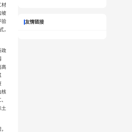
工材
边坡
评验
友情链接
式，
新政
弱
南高
其
废
独核
工、
标土
规，