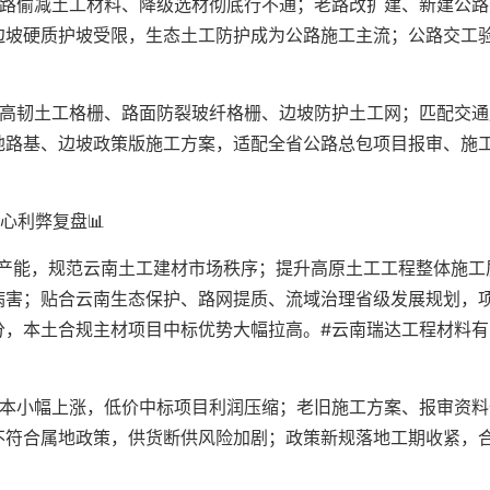
公路偷减土工材料、降级选材彻底行不通；老路改扩建、新建公路
边坡硬质护坡受限，生态土工防护成为公路施工主流；公路交工
。
用高韧土工格栅、路面防裂玻纤格栅、边坡防护土工网；匹配交通
地路基、边坡政策版施工方案，适配全省公路总包项目报审、施
心利弊复盘📊
标产能，规范云南土工建材市场秩序；提升高原土工工程整体施工
病害；贴合云南生态保护、路网提质、流域治理省级发展规划，
分，本土合规主材项目中标优势大幅拉高。#云南瑞达工程材料有
成本小幅上涨，低价中标项目利润压缩；老旧施工方案、报审资料
不符合属地政策，供货断供风险加剧；政策新规落地工期收紧，