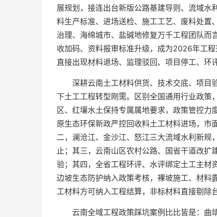
展规划，接连出台新版公路基建导则、流域水
料生产标准、进场送检、施工工艺、废料处置
治理、海绵城市、盐碱地修复万千工程团队而
收加码、资料报审标准升级，成为2026年工
直接出现材料退场、监理驳回、项目停工、环评
深耕云南土工材料供货、技术交底、项目
下土工工程转型刚需。区别全国通用行业政策
区、红壤水土保持专属属地要求，政策管控力
原生态环保新政严控回收料土工材料进场，市
二，澜沧江、金沙江、怒江三大流域水利新规
止；其三，云南山区农村公路、国省干道改扩
验；其四，全省工程环评、水评绑定土工主材
边坡生态防护纳入政策考核，裸坡施工、材料
工材料方可纳入工程结算，非标材料直接剔除台
云南全域工程政策踩坑案例比比皆是：曲