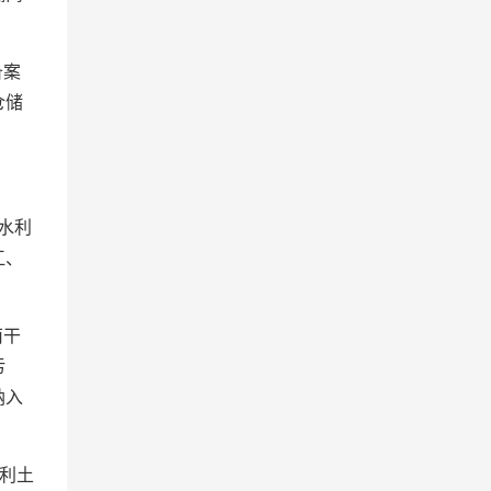
备案
仓储
水利
江、
南干
污
纳入
利土