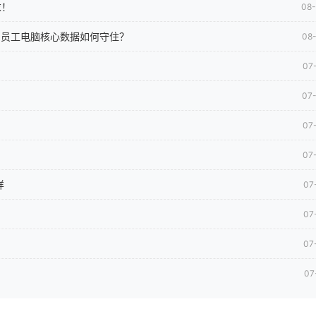
求！
08
司员工电脑核心数据如何守住？
08
07
07
07
07
样
07
07
07
07