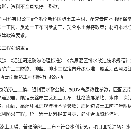
台账，资料不全直接停工整改。
程材料有限公司#全系全新料国标土工主材，配套云南本地环保
态土工网、反滤土工布同步施工，契合水土保持政策；材料本地
基建政策要求。
工程强约束💧
规范》《沿江河道防渗治理标准》《高原灌区排水改造技术规程》
尾矿库土工防渗、排盐、排水工程定向升级标准，覆盖滇西澜沧
#云南瑞达工程材料有限公司#
身防渗土工膜，强制要求耐盐碱、抗UV高原改性参数，匹配云
廊道滤层，限定长丝原生反滤土工布，杜绝滤层淤堵、水体二次
准，雨后、高湿环境违规焊接不予验收；库区边坡土工防护年限
水利防渗工程，统一岩土材料报审目录，简化合规资料流程。
防渗土工膜、普通编织土工布不符合水利新规，项目直接清场；水