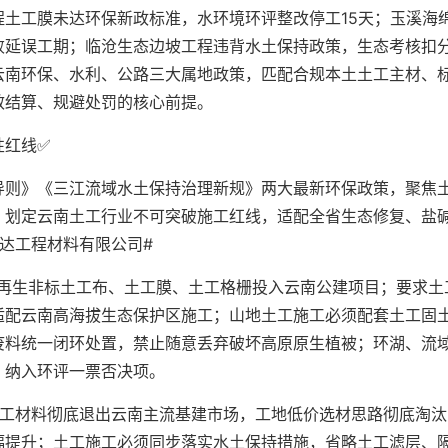
土工膜未达环保新政标准，水环境环评整改停工15天；玉溪海
败延误工期；临沧生态边坡工程违背水土保持政策，生态考核扣
云南环保、水利、公路三大属地政策，匹配合规本土土工主材、
效结算、规避处罚的核心前提。
性红线✅
导则》《三江流域水土保持治理新规》两大最新环保政策，聚焦
，划定云南土工行业不可突破施工红线，适配全省生态修复、盐
达工程材料有限公司#
次再生非标土工布、土工膜、土工格栅投入云南公建项目；要求土
适配云南高海拔生态保护区施工；山地土工施工必须配套土工固
废料统一闭环处置，禁止随意丢弃破坏高原原生植被；环湖、流
，纳入环评一票否决项。
土工材料彻底退出云南主流基建市场，工地低价选材思路彻底淘汰
幅提升；土工施工必须同步落实水土保持措施，省略土工滤层、