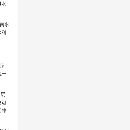
排水
南水
水利
则》
速干
筋层
路边
期冲