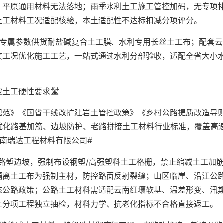
，平原通用材料无法落地；雨季水利土工施工管控加码，无专项
土工材料工况适配核验，本土适配性不达标扣减分项评分。
纸专属参数供货耐盐碱复合土工膜、水利专用长丝土工布；配套云
文工况优化施工工艺，一站式通过水利分部验收，适配全省大小
工硬性要求🛣️
规范》《国省干线改扩建岩土管控政策》《乡村公路提质改造导
优化路基加筋、边坡防护、老路拼接土工材料行业标准，覆盖高
南瑞达工程材料有限公司#
路堑边坡，强制布设钢塑/高强塑料土工格栅，禁止缩减土工加
隔离土工布为强制主材，防控路面反射裂缝；山区临崖、沿江公
态公路政策；公路土工材料需适配云南红壤软基、温差形变、汛
土分项工程独立抽检，材料力学、抗老化指标不合格直接返工。