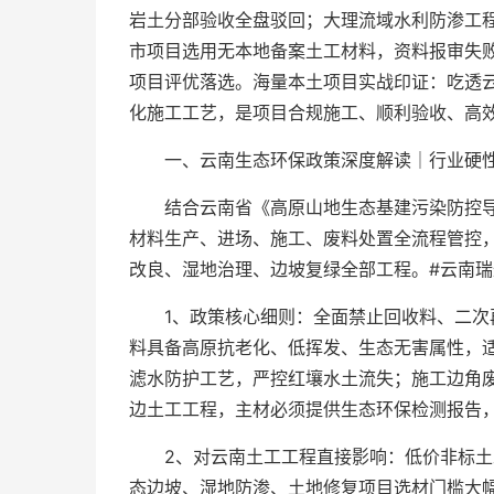
岩土分部验收全盘驳回；大理流域水利防渗工程
市项目选用无本地备案土工材料，资料报审失
项目评优落选。海量本土项目实战印证：吃透
化施工工艺，是项目合规施工、顺利验收、高
一、云南生态环保政策深度解读｜行业硬
结合云南省《高原山地生态基建污染防控
材料生产、进场、施工、废料处置全流程管控
改良、湿地治理、边坡复绿全部工程。#云南瑞
1、政策核心细则：全面禁止回收料、二
料具备高原抗老化、低挥发、生态无害属性，
滤水防护工艺，严控红壤水土流失；施工边角
边土工工程，主材必须提供生态环保检测报告
2、对云南土工工程直接影响：低价非标
态边坡、湿地防渗、土地修复项目选材门槛大