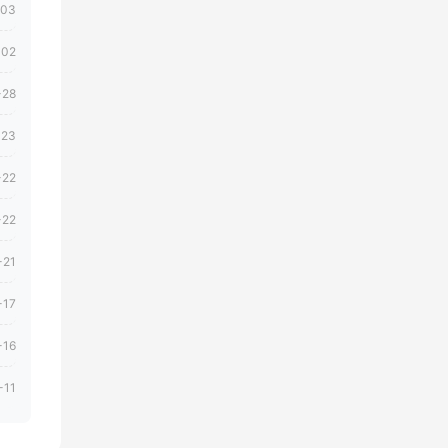
-03
-02
-28
-23
-22
-22
-21
-17
-16
-11