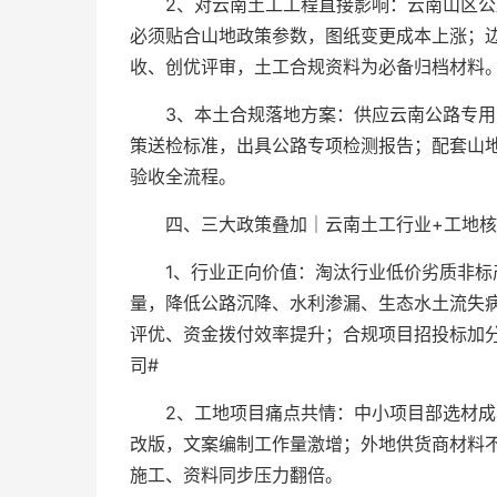
2、对云南土工工程直接影响：云南山区
必须贴合山地政策参数，图纸变更成本上涨；
收、创优评审，土工合规资料为必备归档材料
3、本土合规落地方案：供应云南公路专
策送检标准，出具公路专项检测报告；配套山
验收全流程。
四、三大政策叠加｜云南土工行业+工地核
1、行业正向价值：淘汰行业低价劣质非
量，降低公路沉降、水利渗漏、生态水土流失
评优、资金拨付效率提升；合规项目招投标加
司#
2、工地项目痛点共情：中小项目部选材
改版，文案编制工作量激增；外地供货商材料
施工、资料同步压力翻倍。