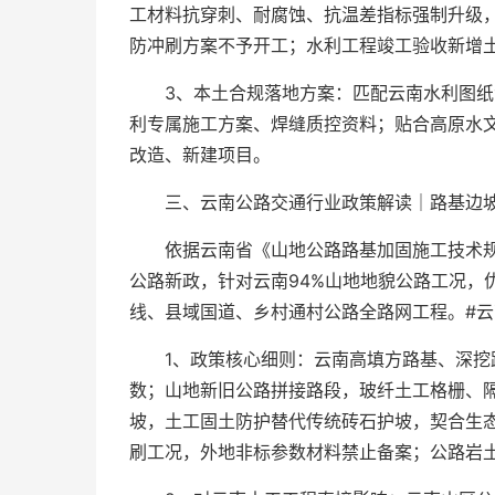
工材料抗穿刺、耐腐蚀、抗温差指标强制升级
防冲刷方案不予开工；水利工程竣工验收新增
3、本土合规落地方案：匹配云南水利图
利专属施工方案、焊缝质控资料；贴合高原水
改造、新建项目。
三、云南公路交通行业政策解读｜路基边坡土
依据云南省《山地公路路基加固施工技术
公路新政，针对云南94%山地地貌公路工况，
线、县域国道、乡村通村公路全路网工程。#云
1、政策核心细则：云南高填方路基、深挖
数；山地新旧公路拼接路段，玻纤土工格栅、
坡，土工固土防护替代传统砖石护坡，契合生
刷工况，外地非标参数材料禁止备案；公路岩