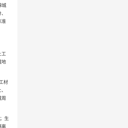
绵城
分、
标准
土工
碱地
工材
土、
域周
；生
隔离