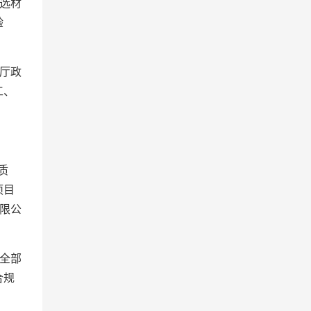
选材
验
厅政
工、
质
项目
限公
全部
合规