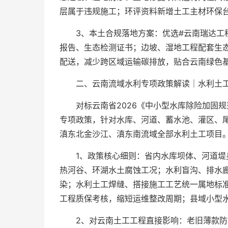
层属于违规施工；环评资料新增土工主材环保
3、本土合规落地方案：优选#云南瑞达工
报告、生态检测证书；边坡、湿地工程配套生
配送，减少跨区域运输碳排放，贴合云南绿色
二、云南流域水利专项政策解读｜水利土工
对标云南省2026《中小型水库除险加固
专项政策，针对水库、河道、蓄水池、灌区、
滇东北金沙江、滇东南流域全部水利土工项目。
1、政策核心细则：省内水库坝体、河道堤
热河谷、环湖水土腐蚀工况；水利盲沟、排水
染；水利土工焊缝、搭接施工工艺统一属地标
工程质保考核，缩短运维整改周期；县域小型
2、对云南土工工程直接影响：老旧薄款