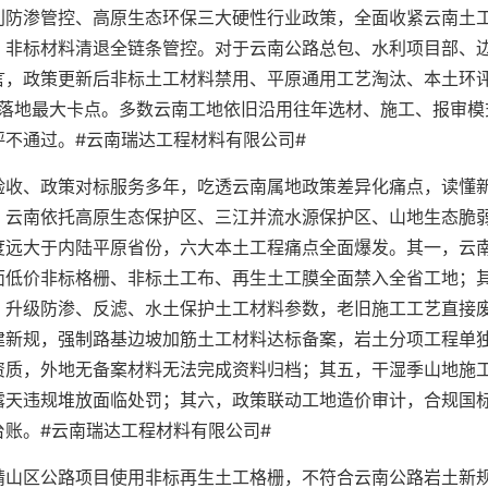
利防渗管控、高原生态环保三大硬性行业政策，全面收紧云南土
、非标材料清退全链条管控。对于云南公路总包、水利项目部、
言，政策更新后非标土工材料禁用、平原通用工艺淘汰、本土环
程落地最大卡点。多数云南工地依旧沿用往年选材、施工、报审模
不通过。#云南瑞达工程材料有限公司#
验收、政策对标服务多年，吃透云南属地政策差异化痛点，读懂
，云南依托高原生态保护区、三江并流水源保护区、山地生态脆
度远大于内陆平原省份，六大本土工程痛点全面爆发。其一，云
面低价非标格栅、非标土工布、再生土工膜全面禁入全省工地；
，升级防渗、反滤、水土保护土工材料参数，老旧施工工艺直接
建新规，强制路基边坡加筋土工材料达标备案，岩土分项工程单
资质，外地无备案材料无法完成资料归档；其五，干湿季山地施
露天违规堆放面临处罚；其六，政策联动工地造价审计，合规国
账。#云南瑞达工程材料有限公司#
靖山区公路项目使用非标再生土工格栅，不符合云南公路岩土新