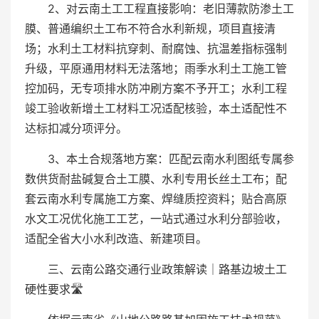
2、对云南土工工程直接影响：老旧薄款防渗土工
膜、普通编织土工布不符合水利新规，项目直接清
场；水利土工材料抗穿刺、耐腐蚀、抗温差指标强制
升级，平原通用材料无法落地；雨季水利土工施工管
控加码，无专项排水防冲刷方案不予开工；水利工程
竣工验收新增土工材料工况适配核验，本土适配性不
达标扣减分项评分。
3、本土合规落地方案：匹配云南水利图纸专属参
数供货耐盐碱复合土工膜、水利专用长丝土工布；配
套云南水利专属施工方案、焊缝质控资料；贴合高原
水文工况优化施工工艺，一站式通过水利分部验收，
适配全省大小水利改造、新建项目。
三、云南公路交通行业政策解读｜路基边坡土工
硬性要求🛣️