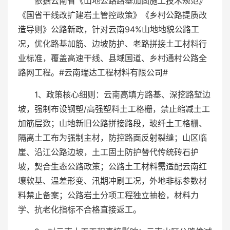
依据云南省《山地公路路基加固施工技术规范》
《国省干线改扩建岩土管控政策》《乡村公路提质改
造导则》公路新政，针对云南94%山地地貌公路工
况，优化路基加筋、边坡防护、老路拼接土工材料行
业标准，覆盖高速干线、县域国道、乡村通村公路全
路网工程。#云南瑞达工程材料有限公司#
1、政策核心细则：云南高填方路基、深挖路堑边
坡，强制布设钢塑/高强塑料土工格栅，禁止缩减土工
加筋层数；山地新旧公路拼接路段，玻纤土工格栅、
隔离土工布为强制主材，防控路面反射裂缝；山区临
崖、沿江公路边坡，土工固土防护替代传统砖石护
坡，契合生态公路政策；公路土工材料需适配云南红
壤软基、温差形变、汛期冲刷工况，外地非标参数材
料禁止备案；公路岩土分项工程独立抽检，材料力
学、抗老化指标不合格直接返工。