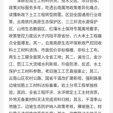
深耕云南土工材料供货、技术交底、项目验收、
政策对标服务多年，吃透云南属地政策差异化痛点，
读懂新政下土工工程转型刚需。区别全国通用行业政
策，云南依托高原生态保护区、三江并流水源保护
区、山地生态脆弱区、红壤水土保持专属属地要求，
政策管控力度远大于内陆平原省份，六大本土工程痛
点全面爆发。其一，云南高原生态环保新政严控回收
料土工材料进场，市面低价非标格栅、非标土工布、
再生土工膜全面禁入全省工地；其二，澜沧江、金沙
江、怒江三大流域水利新规，升级防渗、反滤、水土
保护土工材料参数，老旧施工工艺直接废止；其三，
云南山区农村公路、国省干道改扩建新规，强制路基
边坡加筋土工材料达标备案，岩土分项工程单独核
验；其四，全省工程环评、水评绑定土工主材资质，
外地无备案材料无法完成资料归档；其五，干湿季山
地施工、边坡生态防护纳入政策考核，裸坡施工、材