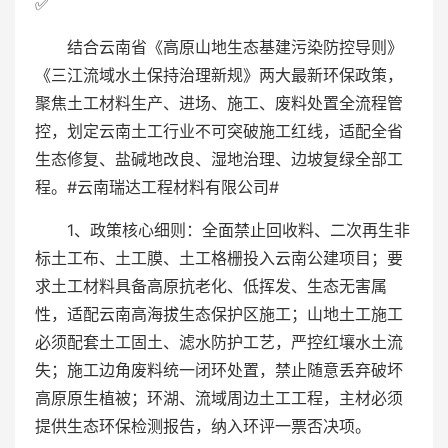
✅
结合云南省《高原山地生态基建污染防控导则》
《三江流域水土保持治理新规》两大最新环保政策，
聚焦土工材料生产、进场、施工、废料处置全流程管
控，划定云南土工行业不可突破施工红线，适配全省
生态修复、盐碱地改良、湿地治理、边坡复绿全部工
程。#云南瑞达工程材料有限公司#
1、政策核心细则：全面禁止回收料、二次再生非
标土工布、土工膜、土工格栅投入云南公建项目；要
求土工材料具备高原抗老化、低挥发、生态无害属
性，适配云南高海拔生态保护区施工；山地土工施工
必须配套土工固土、滤水防护工艺，严控红壤水土流
失；施工边角废料统一闭环处置，禁止随意丢弃破坏
高原原生植被；环湖、流域周边土工工程，主材必须
提供生态环保检测报告，纳入环评一票否决项。