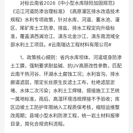
对标云南省2026《中小型水库除险加固规范》
《沿江河道防渗治理标准》《高原灌区排水改造技术
规程》水利专项政策，针对水库、河道、蓄水池、灌
区、尾矿库土工防渗、排盐、排水工程定向升级标
准，覆盖滇西澜沧江、滇东北金沙江、滇东南流域全
部水利土工项目。#云南瑞达工程材料有限公司#
1、政策核心细则：省内水库坝体、河道堤身防渗
土工膜，强制要求耐盐碱、抗UV高原改性参数，匹配
云南干热河谷、环湖水土腐蚀工况；水利盲沟、排水
廊道滤层，限定长丝原生反滤土工布，杜绝滤层淤
堵、水体二次污染；水利土工焊缝、搭接施工工艺统
一属地标准，雨后、高湿环境违规焊接不予验收；库
区边坡土工防护年限纳入工程质保考核，缩短运维整
改周期；县域小型水利防渗工程，统一岩土材料报审
目录，简化合规资料流程。