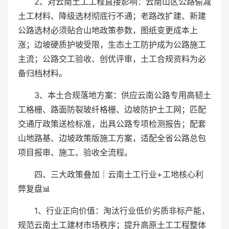
2、对云南土工工程直接影响：云南山区公路偷减
土工材料、降级选材彻底行不通；老路改扩建、新建
公路选材必须贴合山地政策参数，图纸变更成本上
涨；边坡硬质护坡受限，生态土工防护成为公路施工
主流；公路交工验收、创优评审，土工合规资料为必
备归档材料。
3、本土合规落地方案：供应云南公路专用高韧土
工格栅、路面防裂玻纤格栅、边坡防护土工网；匹配
交通厅政策送检标准，出具公路专项检测报告；配套
山地路基、边坡政策版施工方案，适配全省公路总包
项目报审、施工、验收全流程。
四、三大政策叠加｜云南土工行业+工地核心利
弊复盘📊
1、行业正向价值：淘汰行业低价劣质非标产能，
规范云南土工建材市场秩序；提升高原土工工程整体