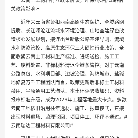
云南土工材料行业政策解读，环保/水利/公路相
关政策影响📜
近年来云南省紧扣西南高原生态保护、全域路网
提质、长江澜沧江流域水环境治理、山地基建绿色改
造核心发展规划，接连出台新版公路基建导则、流域
水利防渗管控、高原生态环保三大硬性行业政策，全
面收紧云南土工材料生产标准、进场送检、施工工
艺、废料处置、非标材料清退全链条管控。对于云南
公路总包、水利项目部、边坡治理、海绵城市、盐碱
地修复万千工程团队而言，政策更新后非标土工材料
禁用、平原通用工艺淘汰、本土环评验收加码、资料
报审标准升级，成为2026年工程落地最大卡点。多数
云南工地依旧沿用往年选材、施工、报审模式，直接
出现材料退场、监理驳回、项目停工、环评不通过。#
云南瑞达工程材料有限公司#